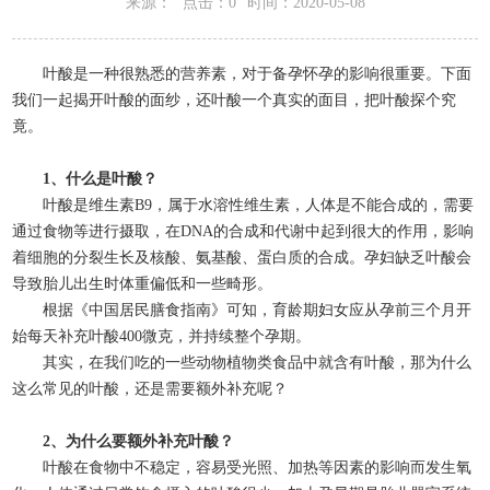
来源：
点击：0
时间：2020-05-08
叶酸是一种很熟悉的营养素，对于备孕怀孕的影响很重要。下面
我们一起揭开叶酸的面纱，还叶酸一个真实的面目，把叶酸探个究
竟。
1、什么是叶酸？
叶酸是维生素B9，属于水溶性维生素，人体是不能合成的，需要
通过食物等进行摄取，在DNA的合成和代谢中起到很大的作用，影响
着细胞的分裂生长及核酸、氨基酸、蛋白质的合成。孕妇缺乏叶酸会
导致胎儿出生时体重偏低和一些畸形。
根据《中国居民膳食指南》可知，育龄期妇女应从孕前三个月开
始每天补充叶酸400微克，并持续整个孕期。
其实，在我们吃的一些动物植物类食品中就含有叶酸，那为什么
这么常见的叶酸，还是需要额外补充呢？
2、为什么要额外补充叶酸？
叶酸在食物中不稳定，容易受光照、加热等因素的影响而发生氧