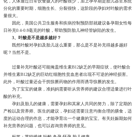
化，人体通过日常饮食摄入的叶酸很少，加上孕早期是胎儿器官系统
分化的重要时期，细胞生长、分裂很快，这阶段的孕妇对叶酸的需求
量很大。
因此，美国公共卫生服务和疾病控制预防部就建议备孕期女性每
日补充0.4-0.8毫克的叶酸，帮助预防胎儿神经管缺陷的发生。
3、叶酸是不是越多越好？
既然叶酸对孕妇及胎儿这么重要，那么是不是补充得越多越好
呢？当然不是。
过量补充叶酸还可能掩盖维生素B12缺乏的早期症状，使叶酸合
并维生素B12缺乏的巨幼红细胞性贫血患者出现不可逆的神经损害。
此外，叶酸过量还会干扰惊厥药物的作用而诱导惊厥的发生。
为了宝宝的健康，准妈妈需要听从营养师的建议合理适量进行叶
酸的补充。
孕妇及胎儿的健康，需要孕妇和其家人共同的努力，除了定期的
产检以及营养师、医生的建议，孕妇还需要注意均衡合理的膳食，适
度的运动合理的作息，才能孕育出一个健康的宝宝。有关妊娠期如何
补充营养的问题，也可以咨询营养师的意见。
标签：莱特维健,叶酸,备孕,怀孕,胎儿健康