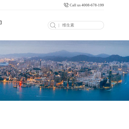
Call us 4008-678-199
们
|