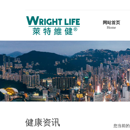
网站首页
Home
首页
莱特维健
企业简介
品牌故事
产品介绍
维生素系列
深海鱼油系列
DHA藻油系列
辅酶Q10系列
营养补充剂系列
西洋参系列
健康资讯
灵芝及孢子粉系列
您当前的
健康资讯