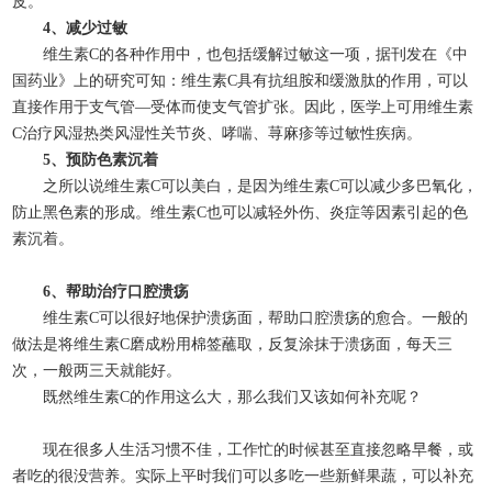
皮。
4、减少过敏
维生素C的各种作用中，也包括缓解过敏这一项，据刊发在《中
国药业》上的研究可知：维生素C具有抗组胺和缓激肽的作用，可以
直接作用于支气管—受体而使支气管扩张。因此，医学上可用维生素
C治疗风湿热类风湿性关节炎、哮喘、荨麻疹等过敏性疾病。
5、预防色素沉着
之所以说维生素C可以美白，是因为维生素C可以减少多巴氧化，
防止黑色素的形成。维生素C也可以减轻外伤、炎症等因素引起的色
素沉着。
6、帮助治疗口腔溃疡
维生素C可以很好地保护溃疡面，帮助口腔溃疡的愈合。一般的
做法是将维生素C磨成粉用棉签蘸取，反复涂抹于溃疡面，每天三
次，一般两三天就能好。
既然维生素C的作用这么大，那么我们又该如何补充呢？
现在很多人生活习惯不佳，工作忙的时候甚至直接忽略早餐，或
者吃的很没营养。实际上平时我们可以多吃一些新鲜果蔬，可以补充