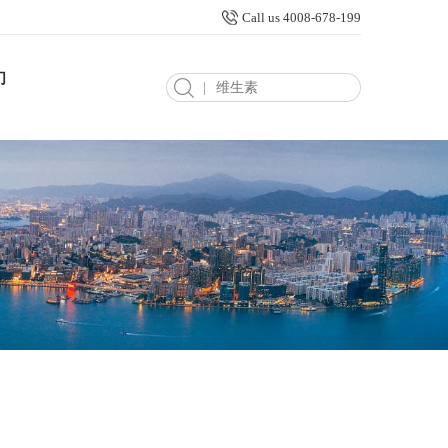
Call us 4008-678-199
们
|