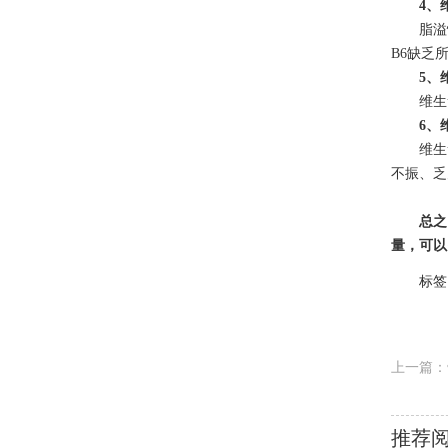
4、
脂溢性
B6缺乏
5、维
维生素
6、
维生素B
不振、乏
总之，
量，可以
标签
上一篇：
推荐