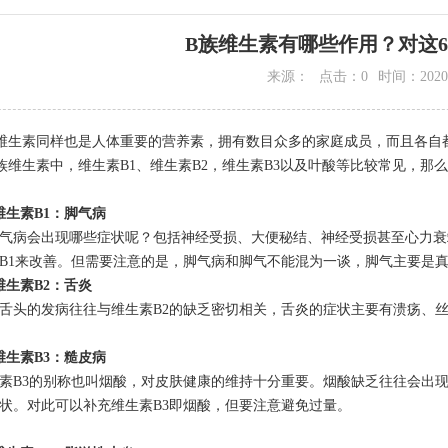
B族维生素有哪些作用？对这
来源：
点击：0
时间：2020-
生素同样也是人体重要的营养素，拥有数目众多的家庭成员，而且各自
生素中，维生素B1、维生素B2，维生素B3以及叶酸等比较常见，那
维生素B1：脚气病
病会出现哪些症状呢？包括神经受损、大便秘结、神经受损甚至心力衰竭
B1来改善。但需要注意的是，脚气病和脚气不能混为一谈，脚气主要是真
生素B2：舌炎
的发病往往与维生素B2的缺乏密切相关，舌炎的症状主要有溃疡、丝
维生素B3：糙皮病
B3的别称也叫烟酸，对皮肤健康的维持十分重要。烟酸缺乏往往会出现
状。对此可以补充维生素B3即烟酸，但要注意避免过量。