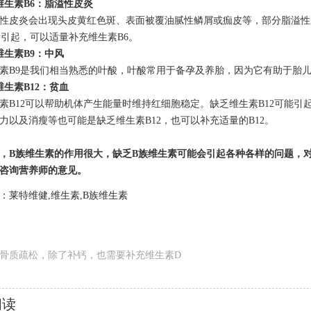
维生素B6：脂溢性皮炎
皮炎会出现头皮黄红色斑、表面被覆油腻性鳞屑或痂皮等，部分脂溢性皮
所引起，可以适量补充维生素B6。
生素B9：中风
B9是我们相当熟悉的叶酸，叶酸常用于备孕及养胎，因为它有助于胎儿
维生素B12：贫血
12可以帮助机体产生能量时维持红细胞稳定。缺乏维生素B12可能引起
力以及消瘦等也可能是缺乏维生素B12，也可以补充适量的B12。
B族维生素的作用很大，缺乏B族维生素可能会引起各种各样的问题，对
咨询营养师的意见。
：莱特维健,维生素,B族维生素
骨质疏松，除了补钙，也需要补充维生素D
阅读