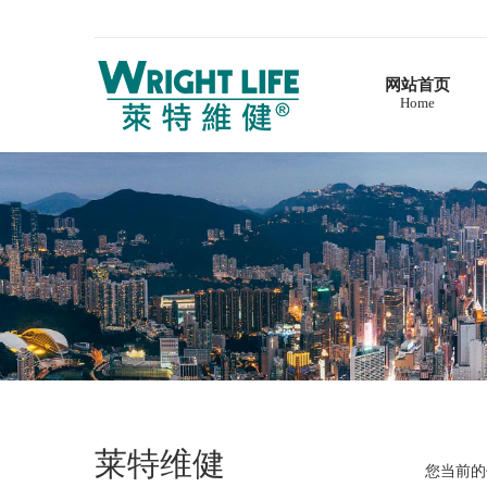
网站首页
Home
首页
莱特维健
企业简介
品牌故事
产品介绍
维生素系列
深海鱼油系列
DHA藻油系列
辅酶Q10系列
营养补充剂系列
西洋参系列
灵芝及孢子粉系列
莱特维健
您当前的
健康资讯