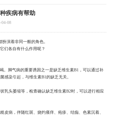
6种疾病有帮助
04-08
都扮演着非同一般的角色。
么它们各自有什么作用呢？
。脚气病的重要诱因之一是缺乏维生素B1，可以通过补
菌感染引起，与维生素B1的缺乏无关。
状乳头萎缩等，检查确认缺乏维生素B2时，可以进行相应
糙皮病，伴随红斑、烧灼瘙痒、疱疹、结痂、色素沉着、