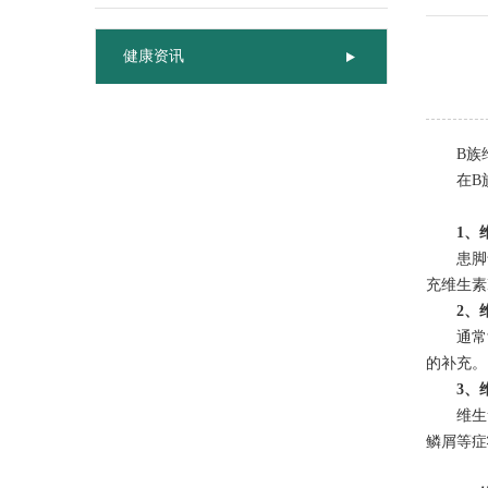
联系我们
健康资讯
B族维
在B族维
1、
患脚气
充维生素
2、维
通常舌头
的补充。
3、
维生素
鳞屑等症