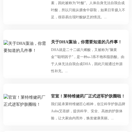
素，因此被称为“叶酸”。人体自身无法自我合成
叶酸，所以只能从膳食中获取，如果日常摄入不
足，很容易出现叶酸缺乏的情况。...
关于DHA藻油，你需要知道的几件事！
DHA就是二十二碳六烯酸，又被称为“脑黄
金”“聪明因子”，是一种ω-3系不饱和脂肪酸。由
于人体无法自我合成DHA，因此只能通过外源
性补充。...
官宣！莱特维健药厂正式进军护肤圈啦！
我们延承莱特维健匠心精神，创立科学护肤品牌
Aubu艾蓓妍，提供科学、安全、高效的护肤体
验，让大家由内而外，焕发健康美丽。...